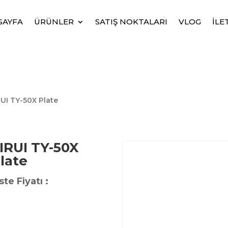
SAYFA
ÜRÜNLER
SATIŞ NOKTALARI
VLOG
İLE
RUI TY-50X Plate
IRUI TY-50X
late
ste Fiyatı :