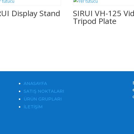
RUI Display Stand
SIRUI VH-125 Vi
Tripod Plate
ANASAYFA
SATIŞ NOKTALARI
ÜRÜN GRUPLARI
İLETİŞİM