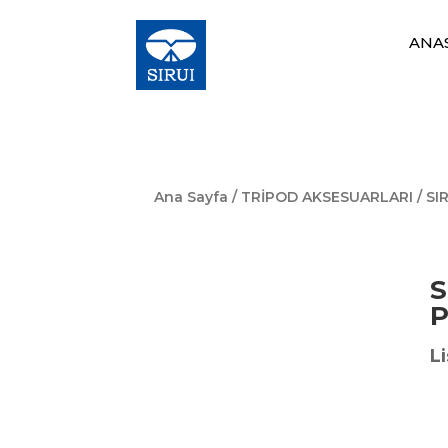
ANA
Ana Sayfa
/
TRİPOD AKSESUARLARI
/ SI
S
P
Li